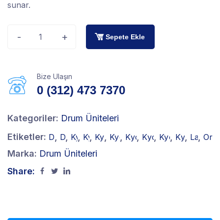
sunar.
-
+
Sepete Ekle
Bize Ulaşın
0 (312) 473 7370
Kategoriler:
Drum Üniteleri
Etiketler:
,
,
,
,
,
,
,
,
,
,
,
DK-170 Drum
Drum Ünitesi
Kyocera DK-170
Kyocera Drum
Kyocera Drum Ünitesi
Kyocera FS-1320D Drum
Kyocera FS-1320DN D
Kyocera FS-1370D
Kyocera Sarf M
Kyocera Y
Lazer 
Orij
Marka:
Drum Üniteleri
Share: