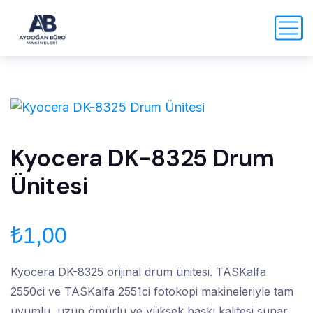
Kyocera DK-8325 Drum
Ünitesi
₺
1,00
Kyocera DK-8325 orijinal drum ünitesi. TASKalfa
2550ci ve TASKalfa 2551ci fotokopi makineleriyle tam
uyumlu, uzun ömürlü ve yüksek baskı kalitesi sunar.