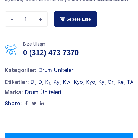
-
+
Sepete Ekle
Bize Ulaşın
0 (312) 473 7370
Kategoriler:
Drum Üniteleri
Etiketler:
,
,
,
,
,
,
,
,
,
,
DK-8325 Drum
Drum Ünitesi
Kyocera DK-8325
Kyocera Drum Ünitesi
Kyocera Sarf Malzemeleri
Kyocera TASKalfa 2550c
Kyocera TASKalfa 2
Kyocera Yedek 
Orijinal Ky
Renkli 
TASK
Marka:
Drum Üniteleri
Share: